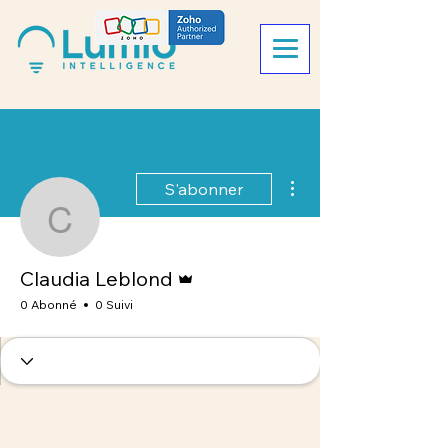
Plus d'actions
S'abonner
Claudia Leblond
Administrateur
Claudia Leblond
0 Abonné
0 Suivi