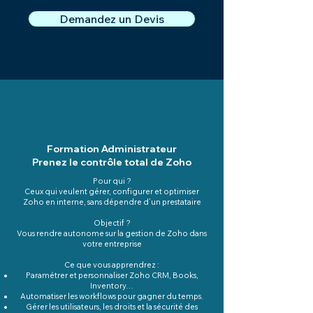
Demandez un Devis
Formation Administrateur
Prenez le contrôle total de Zoho
Pour qui ?
Ceux qui veulent gérer, configurer et optimiser
Zoho en interne, sans dépendre d’un prestataire
Objectif ?
Vous rendre autonome sur la gestion de Zoho dans
votre entreprise
Ce que vous apprendrez :
Paramétrer et personnaliser Zoho CRM, Books,
Inventory…
Automatiser les workflows pour gagner du temps.
Gérer les utilisateurs, les droits et la sécurité des