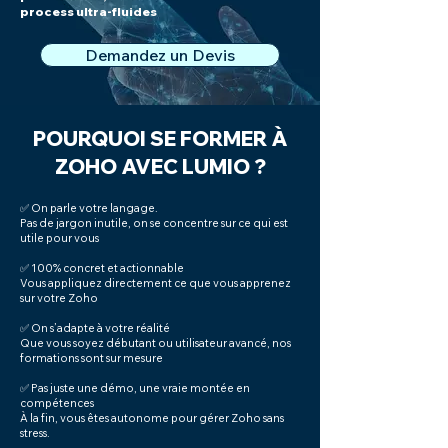
process ultra-fluides
Demandez un Devis
POURQUOI SE FORMER À
ZOHO AVEC LUMIO ?
✅ On parle votre langage.
Pas de jargon inutile, on se concentre sur ce qui est
utile pour vous
✅ 100% concret et actionnable
Vous appliquez directement ce que vous apprenez
sur votre Zoho
✅ On s’adapte à votre réalité
Que vous soyez débutant ou utilisateur avancé, nos
formations sont sur mesure
✅ Pas juste une démo, une vraie montée en
compétences
À la fin, vous êtes autonome pour gérer Zoho sans
stress.