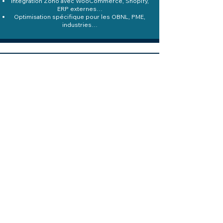
Intégration Zoho avec WooCommerce, Shopify,
ERP externes…
Optimisation spécifique pour les OBNL, PME,
industries…