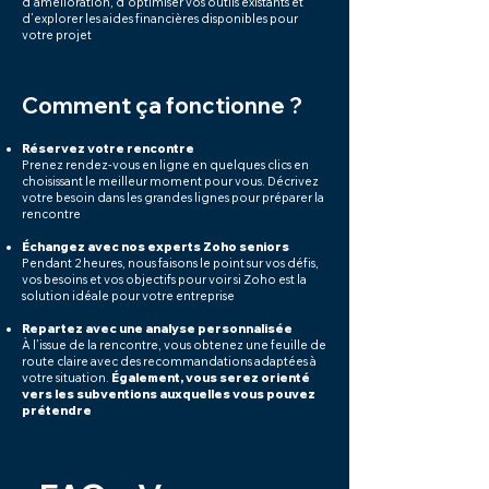
d’amélioration, d’optimiser vos outils existants et
d’explorer les aides financières disponibles pour
votre projet
Comment ça fonctionne ?
Réservez votre rencontre
Prenez rendez-vous en ligne en quelques clics en
choisissant le meilleur moment pour vous. Décrivez
votre besoin dans les grandes lignes pour préparer la
rencontre​
Échangez avec nos experts Zoho seniors
Pendant 2 heures, nous faisons le point sur vos défis,
vos besoins et vos objectifs pour voir si Zoho est la
solution idéale pour votre entreprise
Repartez avec une analyse personnalisée
À l’issue de la rencontre, vous obtenez une feuille de
route claire avec des recommandations adaptées à
votre situation.
Également, vous serez orienté
vers les subventions auxquelles vous pouvez
prétendre