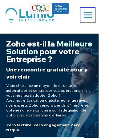
Zoho
est-il la
Meilleure
Solution
pour votre
Entreprise
?
Une rencontre gratuite pour y
voir clair
Vous cherchez un moyen de structurer,
automatiser et centraliser vos opérations, mais
vous hésitez à adopter Zoho ?
Avec notre Évaluation gratuite, échangez avec
nos experts Zoho seniors pendant 1 heure et
obtenez une vision claire sur l’adéquation de
Zoho avec vos besoins d’affaires.
Zéro facture. Zéro engagement. Zéro
risque.