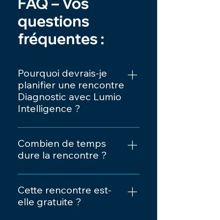
FAQ – Vos
questions
fréquentes :
Pourquoi devrais-je
planifier une rencontre
Diagnostic avec Lumio
Intelligence ?
Une rencontre Diagnostic vous
permet de découvrir si Zoho
Combien de temps
CRM ou une autre application
dure la rencontre ?
Zoho correspond à vos besoins
La rencontre dure généralement
spécifiques, tout en bénéficiant
1h parfois 1h30. Cela suffit pour
Cette rencontre est-
de conseils personnalisés d’un
discuter de vos objectifs,
elle gratuite ?
partenaire Zoho certifié autant
analyser vos besoins et
sur le projet que les subventions