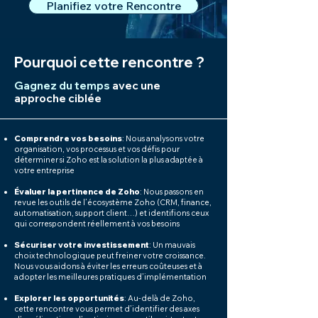
Planifiez votre Rencontre
Pourquoi cette rencontre ?
Gagnez du temps
avec une
approche ciblée
Comprendre vos besoins
: Nous analysons votre
organisation, vos processus et vos défis pour
déterminer si Zoho est la solution la plus adaptée à
votre entreprise
Évaluer la pertinence de Zoho
: Nous passons en
revue les outils de l’écosystème Zoho (CRM, finance,
automatisation, support client…) et identifions ceux
qui correspondent réellement à vos besoins
Sécuriser votre investissement
: Un mauvais
choix technologique peut freiner votre croissance.
Nous vous aidons à éviter les erreurs coûteuses et à
adopter les meilleures pratiques d’implémentation
Explorer les opportunités
: Au-delà de Zoho,
cette rencontre vous permet d’identifier des axes