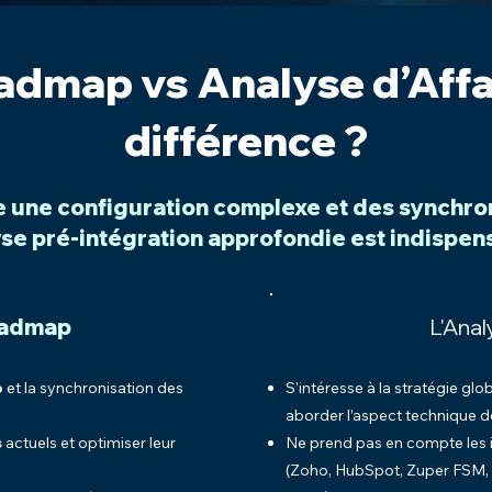
dmap vs Analyse d’Affai
différence ?
ue une configuration complexe et des synchron
se pré-intégration approfondie est indispen
oadmap
L'Anal
o
et la synchronisation des
S’intéresse à la stratégie glo
aborder l’aspect technique de
s
actuels et optimiser leur
Ne prend pas en compte les in
(Zoho, HubSpot, Zuper FSM,