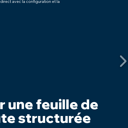
 direct avec la configuration et la
 une feuille de
te structurée