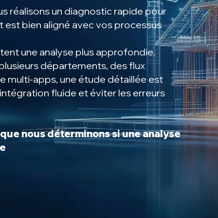
us réalisons un diagnostic rapide pour
t est bien aligné avec vos processus
itent une analyse plus approfondie.
plusieurs départements, des flux
multi-apps, une étude détaillée est
intégration fluide et éviter les erreurs
ho que nous déterminons si une analyse
re