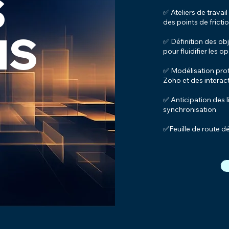
S
✅ Ateliers de travai
des points de fricti
NS
✅ Définition des ob
pour fluidifier les o
✅ Modélisation proto
Zoho et des interact
✅ Anticipation des l
synchronisation
✅Feuille de route dé