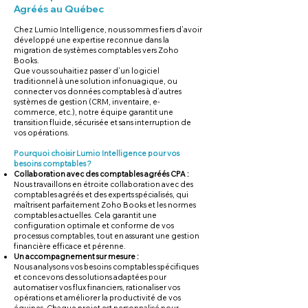
Agréés au Québec
Chez Lumio Intelligence, nous sommes fiers d’avoir
développé une expertise reconnue dans la
migration de systèmes comptables vers Zoho
Books.
Que vous souhaitiez passer d’un logiciel
traditionnel à une solution infonuagique, ou
connecter vos données comptables à d’autres
systèmes de gestion (CRM, inventaire, e-
commerce, etc.), notre équipe garantit une
transition fluide, sécurisée et sans interruption de
vos opérations.
Pourquoi choisir Lumio Intelligence pour vos
besoins comptables ?
Collaboration avec des comptables agréés CPA :
Nous travaillons en étroite collaboration avec des
comptables agréés et des experts spécialisés, qui
maîtrisent parfaitement Zoho Books et les normes
comptables actuelles. Cela garantit une
configuration optimale et conforme de vos
processus comptables, tout en assurant une gestion
financière efficace et pérenne.
Un accompagnement sur mesure :
Nous analysons vos besoins comptables spécifiques
et concevons des solutions adaptées pour
automatiser vos flux financiers, rationaliser vos
opérations et améliorer la productivité de vos