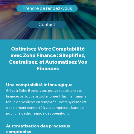
Prendre de rendez-vous
Contact
Optimisez Votre Comptabilité
avec Zoho Finance : Simplifiez,
Centralisez, et Automatisez Vos
Finances
Une comptabilité infonuagique
Grâce à Zoho Books, vous pouvez accéder à vos
finances partout et à tout moment, facilitant ainsi la
tenue de vos livres en temps réel. Votre système est
directement connecté à vos comptes de banque
pour une gestion rapide des opérations.
Automatisation des processus
comptables