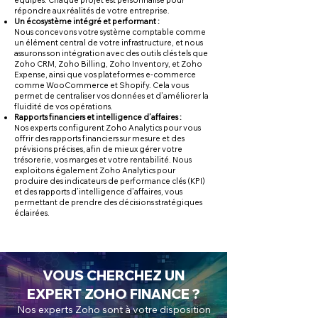
équipes. Chaque projet est personnalisé pour
répondre aux réalités de votre entreprise.
Un écosystème intégré et performant :
Nous concevons votre système comptable comme
un élément central de votre infrastructure, et nous
assurons son intégration avec des outils clés tels que
Zoho CRM, Zoho Billing, Zoho Inventory, et Zoho
Expense, ainsi que vos plateformes e-commerce
comme WooCommerce et Shopify. Cela vous
permet de centraliser vos données et d’améliorer la
fluidité de vos opérations.
Rapports financiers et intelligence d’affaires :
Nos experts configurent Zoho Analytics pour vous
offrir des rapports financiers sur mesure et des
prévisions précises, afin de mieux gérer votre
trésorerie, vos marges et votre rentabilité. Nous
exploitons également Zoho Analytics pour
produire des indicateurs de performance clés (KPI)
et des rapports d’intelligence d’affaires, vous
permettant de prendre des décisions stratégiques
éclairées.
VOUS CHERCHEZ UN
EXPERT ZOHO FINANCE ?
Nos experts Zoho sont à votre disposition