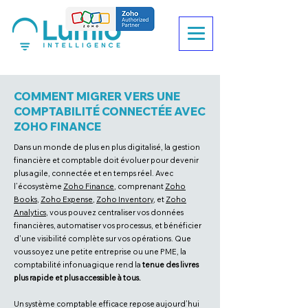
COMMENT MIGRER VERS UNE
COMPTABILITÉ CONNECTÉE AVEC
ZOHO FINANCE
Dans un monde de plus en plus digitalisé, la gestion
financière et comptable doit évoluer pour devenir
plus agile, connectée et en temps réel. Avec
l’écosystème
Zoho Finance
, comprenant
Zoho
Books
,
Zoho Expense
,
Zoho Inventory
, et
Zoho
Analytics
, vous pouvez centraliser vos données
financières, automatiser vos processus, et bénéficier
d'une visibilité complète sur vos opérations. Que
vous soyez une petite entreprise ou une PME, la
comptabilité infonuagique rend la
tenue des livres
plus rapide et plus accessible à tous.
Un système comptable efficace repose aujourd’hui