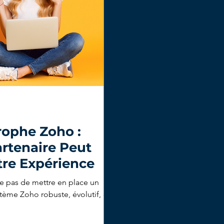
trophe Zoho :
tenaire Peut
tre Expérience
te pas de mettre en place un
stème Zoho robuste, évolutif, et