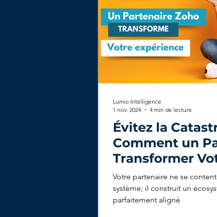
Lumio Intelligence
1 nov. 2024
4 min de lecture
Évitez la Catas
Comment un Par
Transformer Vo
Votre partenaire ne se conten
système; il construit un écosy
parfaitement aligné