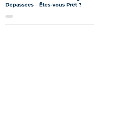
En 2025, les Entreprises Qui Ne
Maîtrisent Pas l’IA Marketing Seront
Dépassées – Êtes-vous Prêt ?